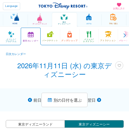
Language
お気に入り
東京
東京
HOME
ホテル
予約 / 購入
ディズニーランド
ディズニーシー
イベント/
メニュー/
パークチケット
グッズ/ショップ
アトラクション
パレード
運営カレンダー
プログラム
レストラン
日次カレンダー
2026年11月11日 (水) の東京デ
ィズニーシー
前日
別の日付を選ぶ
翌日
東京ディズニーランド
東京ディズニーシー