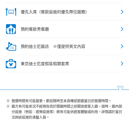
優先入席（餐飲設施的優先帶位服務）
預約餐飲秀餐廳
預約迪士尼飯店 ※僅提供英文內容
東京迪士尼度假區假期套票
營運時間有可能變更。歡迎隨時至本頁確認遊園當日的營運時間。
園方有可能依況不經預告而於開園時間之前開放遊客入園。屆時，園內部
分設施（例如：遊樂設施等）將有可能供遊客體驗或利用。詳情請於當日
洽詢該設施的演藝人員。