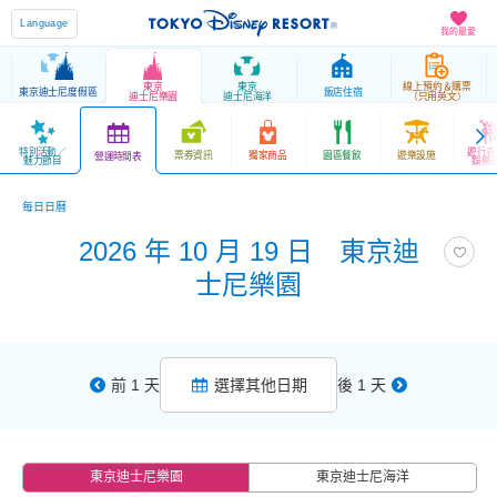
Language
我的最愛
東京
東京
線上預約＆購票
東京迪士尼度假區
飯店住宿
迪士尼樂園
迪士尼海洋
（只用英文）
特別活動／
遊行表
票券資訊
獨家商品
園區餐飲
遊樂設施
營運時間表
魅力節目
娛樂
每日日曆
2026 年 10 月 19 日 東京迪
士尼樂園
前 1 天
選擇其他日期
後 1 天
東京迪士尼樂園
東京迪士尼海洋