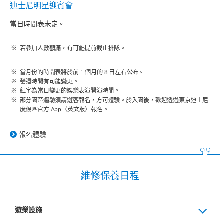
迪士尼明星迎賓會
當日時間表未定。
若參加人數額滿，有可能提前截止排隊。
當月份的時間表將於前 1 個月的 8 日左右公布。
營運時間有可能變更。
紅字為當日變更的娛樂表演開演時間。
部分園區體驗須請遊客報名，方可體驗。於入園後，歡迎透過東京迪士尼
度假區官方 App（英文版）報名。
報名體驗
維修保養日程
遊樂設施