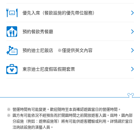
優先入席（餐飲設施的優先帶位服務）
預約餐飲秀餐廳
預約迪士尼飯店 ※僅提供英文內容
東京迪士尼度假區假期套票
營運時間有可能變更。歡迎隨時至本頁確認遊園當日的營運時間。
園方有可能依況不經預告而於開園時間之前開放遊客入園。屆時，園內部
分設施（例如：遊樂設施等）將有可能供遊客體驗或利用。詳情請於當日
洽詢該設施的演藝人員。