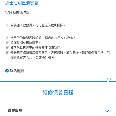
迪士尼明星迎賓會
當日時間表未定。
若參加人數額滿，有可能提前截止排隊。
當月份的時間表將於前 1 個月的 8 日左右公布。
營運時間有可能變更。
紅字為當日變更的娛樂表演開演時間。
部分園區體驗須請遊客報名，方可體驗。於入園後，歡迎透過東京迪士尼
度假區官方 App（英文版）報名。
報名體驗
維修保養日程
遊樂設施