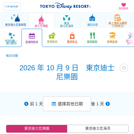
Language
我的最愛
東京
東京
線上預約＆購票
東京迪士尼度假區
飯店住宿
迪士尼樂園
迪士尼海洋
（只用英文）
特別活動／
遊行表
票券資訊
獨家商品
園區餐飲
遊樂設施
營運時間表
魅力節目
娛樂
每日日曆
2026 年 10 月 9 日 東京迪士
尼樂園
前 1 天
選擇其他日期
後 1 天
東京迪士尼樂園
東京迪士尼海洋