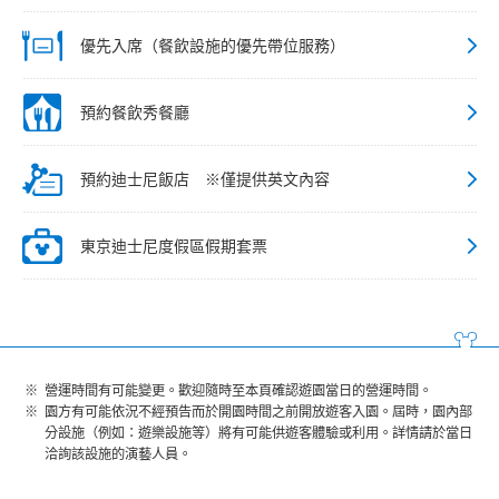
優先入席（餐飲設施的優先帶位服務）
預約餐飲秀餐廳
預約迪士尼飯店 ※僅提供英文內容
東京迪士尼度假區假期套票
營運時間有可能變更。歡迎隨時至本頁確認遊園當日的營運時間。
園方有可能依況不經預告而於開園時間之前開放遊客入園。屆時，園內部
分設施（例如：遊樂設施等）將有可能供遊客體驗或利用。詳情請於當日
洽詢該設施的演藝人員。