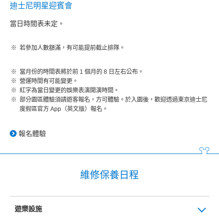
迪士尼明星迎賓會
當日時間表未定。
若參加人數額滿，有可能提前截止排隊。
當月份的時間表將於前 1 個月的 8 日左右公布。
營運時間有可能變更。
紅字為當日變更的娛樂表演開演時間。
部分園區體驗須請遊客報名，方可體驗。於入園後，歡迎透過東京迪士尼
度假區官方 App（英文版）報名。
報名體驗
維修保養日程
遊樂設施