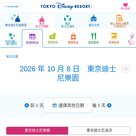
Language
我的最愛
東京
東京
線上預約＆購票
東京迪士尼度假區
飯店住宿
迪士尼樂園
迪士尼海洋
（只用英文）
特別活動／
遊行表
票券資訊
獨家商品
園區餐飲
遊樂設施
營運時間表
魅力節目
娛樂
每日日曆
2026 年 10 月 8 日 東京迪士
尼樂園
前 1 天
選擇其他日期
後 1 天
東京迪士尼樂園
東京迪士尼海洋