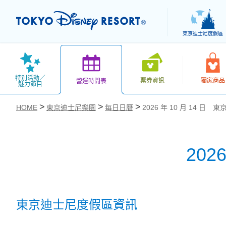
東京迪士尼度假區
特別活動／
票券資訊
獨家商品
營運時間表
魅力節目
HOME
東京迪士尼樂園
每日日曆
2026 年 10 月 14 日
202
お気に入り
東京迪士尼度假區資訊