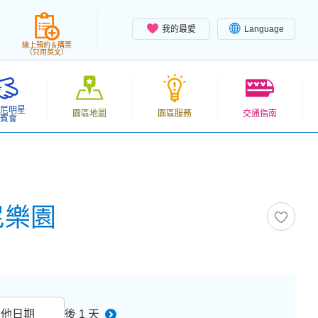
我的最愛
Language
線上預約＆購票
（只用英文）
尼明星
園區地圖
園區服務
交通指南
賓會
士尼樂園
其他日期
後 1 天