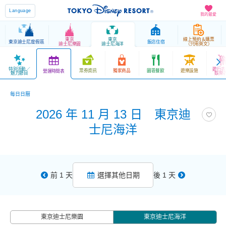
Language
我的最愛
東京
東京
線上預約＆購票
東京迪士尼度假區
飯店住宿
迪士尼樂園
迪士尼海洋
（只用英文）
特別活動／
遊行表
票券資訊
獨家商品
園區餐飲
遊樂設施
營運時間表
魅力節目
娛樂
每日日曆
2026 年 11 月 13 日 東京迪
士尼海洋
前 1 天
選擇其他日期
後 1 天
東京迪士尼樂園
東京迪士尼海洋