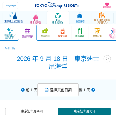
Language
我的最愛
東京
東京
線上預約＆購票
東京迪士尼度假區
飯店住宿
迪士尼樂園
迪士尼海洋
（只用英文）
特別活動／
遊行表
票券資訊
獨家商品
園區餐飲
遊樂設施
營運時間表
魅力節目
娛樂
每日日曆
2026 年 9 月 18 日 東京迪士
尼海洋
前 1 天
選擇其他日期
後 1 天
東京迪士尼樂園
東京迪士尼海洋