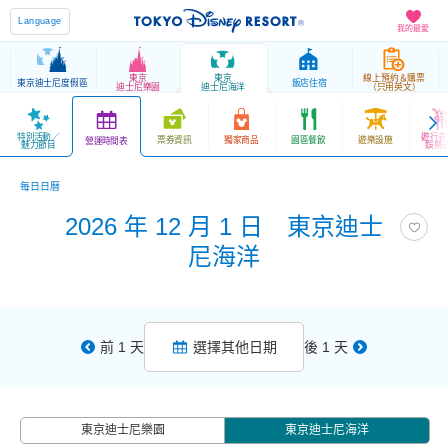
Language
我的最愛
東京
東京
線上預約＆購票
東京迪士尼度假區
飯店住宿
迪士尼樂園
迪士尼海洋
（只用英文）
特別活動／
遊行表
票券資訊
獨家商品
園區餐飲
遊樂設施
營運時間表
魅力節目
娛樂
每日日曆
2026 年 12 月 1 日 東京迪士
尼海洋
前 1 天
選擇其他日期
後 1 天
東京迪士尼樂園
東京迪士尼海洋