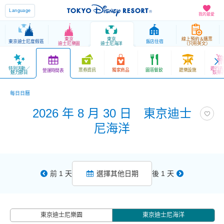
Language
我的最愛
東京
東京
線上預約＆購票
東京迪士尼度假區
飯店住宿
迪士尼樂園
迪士尼海洋
（只用英文）
特別活動／
遊行表
票券資訊
獨家商品
園區餐飲
遊樂設施
營運時間表
魅力節目
娛樂
每日日曆
2026 年 8 月 30 日 東京迪士
尼海洋
前 1 天
選擇其他日期
後 1 天
東京迪士尼樂園
東京迪士尼海洋