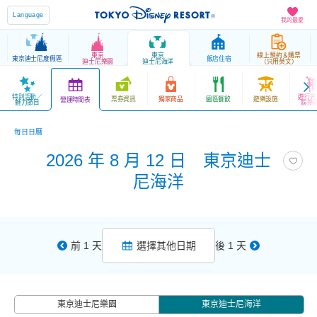
Language
我的最愛
東京
東京
線上預約＆購票
東京迪士尼度假區
飯店住宿
迪士尼樂園
迪士尼海洋
（只用英文）
特別活動／
遊行表
票券資訊
獨家商品
園區餐飲
遊樂設施
營運時間表
魅力節目
娛樂
每日日曆
2026 年 8 月 12 日 東京迪士
尼海洋
前 1 天
選擇其他日期
後 1 天
東京迪士尼樂園
東京迪士尼海洋