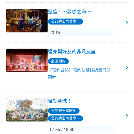
堅信！～夢想之海～
發行迪士尼尊享卡
20:15
達菲與好友的非凡友誼
必須預約
【預約系統】預約時請確認節目時
間表。
舞動全球！
實施報名體驗制
發行迪士尼尊享卡
17:55 / 19:40