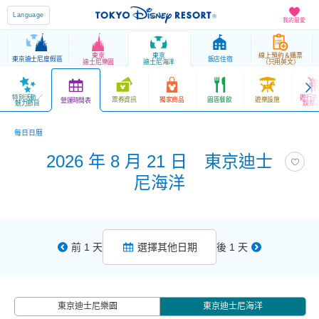
Language
我的最愛
東京
東京
線上預約＆購票
東京迪士尼度假區
飯店住宿
迪士尼樂園
迪士尼海洋
（只用英文）
特別活動／
遊行表
票券資訊
獨家商品
園區餐飲
遊樂設施
營運時間表
魅力節目
娛樂
每日日曆
2026 年 8 月 21 日 東京迪士
尼海洋
前 1 天
選擇其他日期
後 1 天
東京迪士尼樂園
東京迪士尼海洋