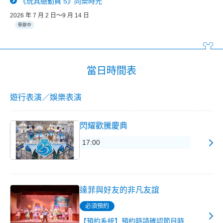
《玩具總動員 5》同樂時光
2026 年 7 月 2 日～9 月 14 日
舉辦中
當日時間表
遊行表演／娛樂表演
閃耀歡騰慶典
17:00
達菲與好友的非凡友誼
必須預約
【預約系統】預約時請確認節目時