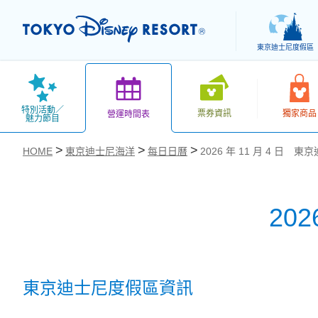
東京迪士尼度假區
特別活動／
票券資訊
獨家商品
營運時間表
魅力節目
HOME
東京迪士尼海洋
每日日曆
2026 年 11 月 4 日 
20
お気に入り
東京迪士尼度假區資訊