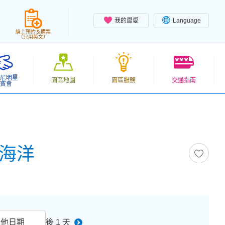
我的最愛
Language
線上預約＆購票
（只用英文）
尼明星
園區地圖
園區服務
交通指南
賓會
尼海洋
其他日期
後 1 天