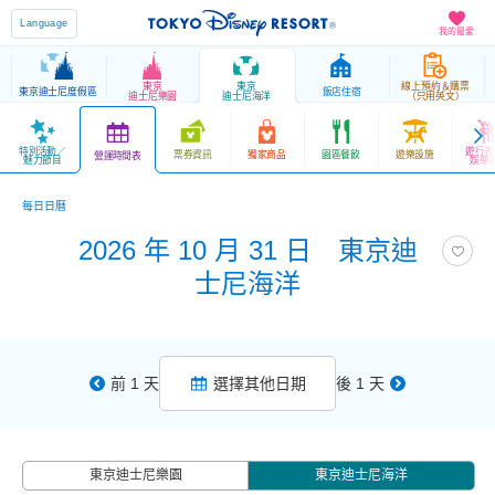
Language
我的最愛
東京
東京
線上預約＆購票
東京迪士尼度假區
飯店住宿
迪士尼樂園
迪士尼海洋
（只用英文）
特別活動／
遊行表
票券資訊
獨家商品
園區餐飲
遊樂設施
營運時間表
魅力節目
娛樂
每日日曆
2026 年 10 月 31 日 東京迪
士尼海洋
前 1 天
選擇其他日期
後 1 天
東京迪士尼樂園
東京迪士尼海洋