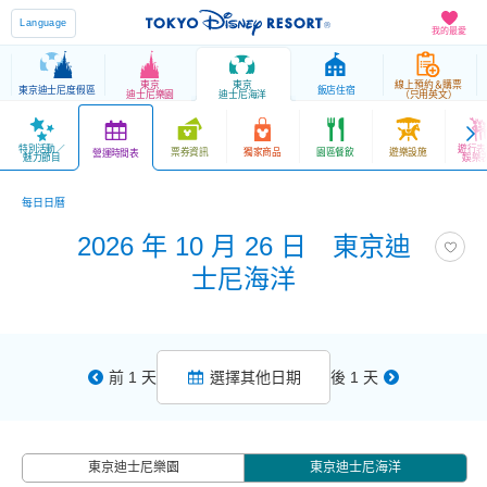
Language
我的最愛
東京
東京
線上預約＆購票
東京迪士尼度假區
飯店住宿
迪士尼樂園
迪士尼海洋
（只用英文）
特別活動／
遊行表
票券資訊
獨家商品
園區餐飲
遊樂設施
營運時間表
魅力節目
娛樂
每日日曆
2026 年 10 月 26 日 東京迪
士尼海洋
前 1 天
選擇其他日期
後 1 天
東京迪士尼樂園
東京迪士尼海洋