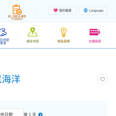
我的最愛
Language
線上預約＆購票
（只用英文）
尼明星
園區地圖
園區服務
交通指南
賓會
士尼海洋
其他日期
後 1 天