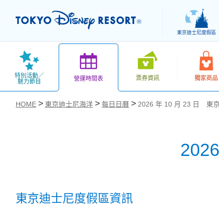
東京迪士尼度假區
特別活動／
票券資訊
獨家商品
營運時間表
魅力節目
HOME
東京迪士尼海洋
每日日曆
2026 年 10 月 23 日
202
お気に入り
東京迪士尼度假區資訊