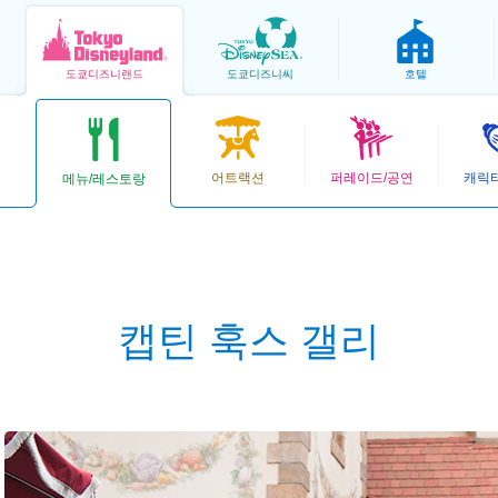
도쿄
디즈니랜드
도쿄
디즈니씨
호텔
어트랙션
퍼레이드/공연
캐릭
메뉴/레스토랑
캡틴 훅스 갤리