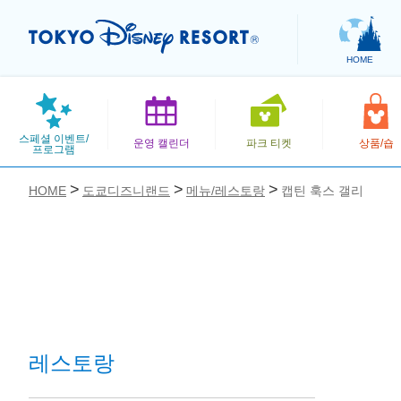
HOME
스페셜 이벤트/
운영 캘린더
파크 티켓
상품/숍
프로그램
HOME
도쿄디즈니랜드
메뉴/레스토랑
캡틴 훅스 갤리
お気に入り
레스토랑