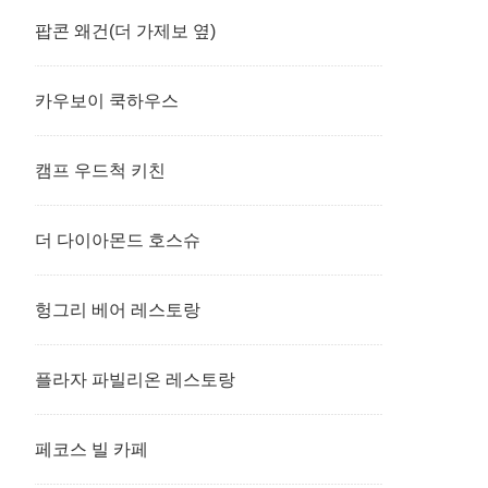
팝콘 왜건(더 가제보 옆)
카우보이 쿡하우스
캠프 우드척 키친
더 다이아몬드 호스슈
헝그리 베어 레스토랑
플라자 파빌리온 레스토랑
페코스 빌 카페