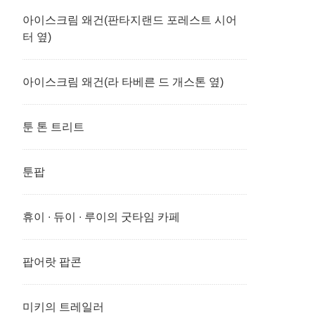
아이스크림 왜건(판타지랜드 포레스트 시어
터 옆)
아이스크림 왜건(라 타베른 드 개스톤 옆)
툰 톤 트리트
툰팝
휴이 ∙ 듀이 ∙ 루이의 굿타임 카페
팝어랏 팝콘
미키의 트레일러