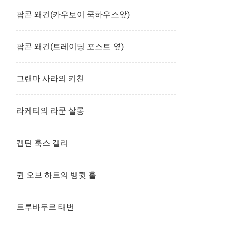
팝콘 왜건(카우보이 쿡하우스앞)
팝콘 왜건(트레이딩 포스트 옆)
그랜마 사라의 키친
라케티의 라쿤 살롱
캡틴 훅스 갤리
퀸 오브 하트의 뱅큇 홀
트루바두르 태번