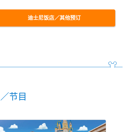
迪士尼饭店／其他预订
动／节目