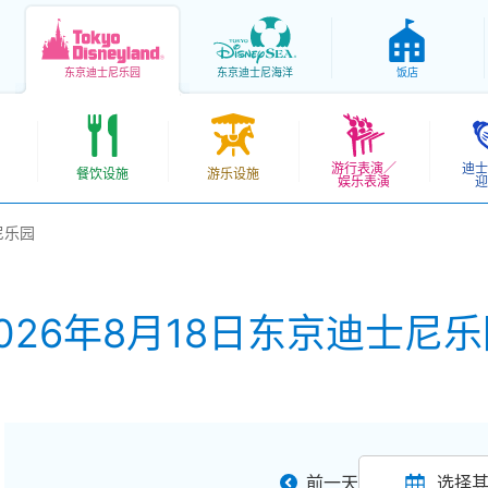
东京
迪士尼乐园
东京
迪士尼海洋
饭店
游行表演／
迪士
餐饮设施
游乐设施
娱乐表演
迎
尼乐园
026年8月18日东京迪士尼
前一天
选择