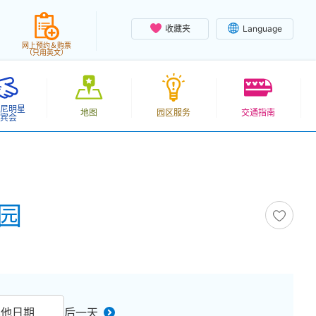
收藏夹
Language
网上预约＆购票
（只用英文）
尼明星
地图
园区服务
交通指南
宾会
乐园
其他日期
后一天