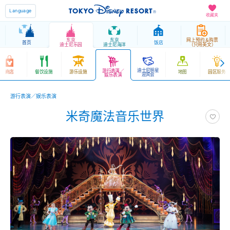
Language
收藏夹
东京
东京
网上预约＆购票
首页
饭店
迪士尼乐园
迪士尼海洋
（只用英文）
迪士尼明星
游行表演／
商店
餐饮设施
游乐设施
地图
园区服务
迎宾会
娱乐表演
游行表演／娱乐表演
米奇魔法音乐世界