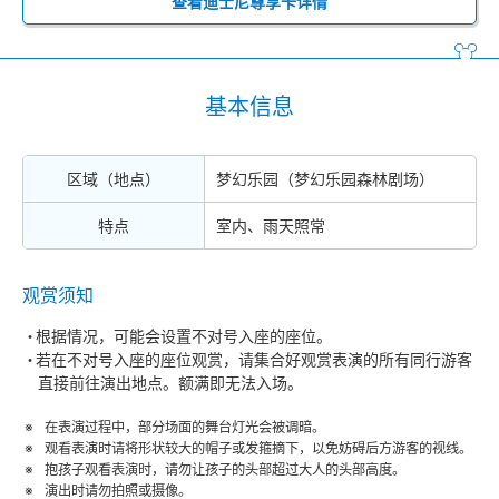
查看迪士尼尊享卡详情
基本信息
区域（地点）
梦幻乐园（梦幻乐园森林剧场）
特点
室内、雨天照常
观赏须知
根据情况，可能会设置不对号入座的座位。
若在不对号入座的座位观赏，请集合好观赏表演的所有同行游客
直接前往演出地点。额满即无法入场。
在表演过程中，部分场面的舞台灯光会被调暗。
观看表演时请将形状较大的帽子或发箍摘下，以免妨碍后方游客的视线。
抱孩子观看表演时，请勿让孩子的头部超过大人的头部高度。
演出时请勿拍照或摄像。