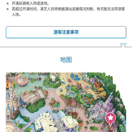
开演后谢绝入场或退场。
若超过开演时间，演艺人员将根据演出进展情况判断，有可能无法带游客
入场。
游客注意事项
地图