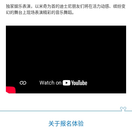
独家娱乐表演，以米奇为首的迪士尼朋友们将在活力动感、缤纷变
幻的舞台上现场表演精彩的音乐舞蹈。
关于报名体验