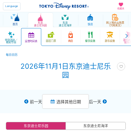
Language
收藏夹
东京
东京
网上预约＆购票
首页
饭店
迪士尼乐园
迪士尼海洋
（只用英文）
特别活动／
游行表
园区门票
商店
餐饮设施
游乐设施
运营时间表
精彩节目
娱乐
每日日历
2026年11月1日东京迪士尼乐
园
前一天
选择其他日期
后一天
东京迪士尼乐园
东京迪士尼海洋