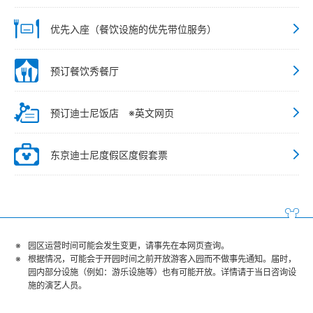
优先入座（餐饮设施的优先带位服务）
预订餐饮秀餐厅
预订迪士尼饭店 ※英文网页
东京迪士尼度假区度假套票
园区运营时间可能会发生变更，请事先在本网页查询。
根据情况，可能会于开园时间之前开放游客入园而不做事先通知。届时，
园内部分设施（例如：游乐设施等）也有可能开放。详情请于当日咨询设
施的演艺人员。