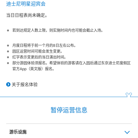
迪士尼明星迎宾会
当日日程表尚未确定。
若到达规定人数上限，则实施时间内也可能会截止入场。
月度日程将于前一个月的8日左右公布。
园区运营时间可能会发生变更。
红字表示变更后的当日演出时间。
部分游园体验须报名。希望体验的游客请在入园后通过东京迪士尼度假区
官方App（英文版）报名。
关于报名体验
暂停运营信息
游乐设施