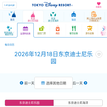
Language
收藏夹
东京
东京
网上预约＆购票
首页
饭店
迪士尼乐园
迪士尼海洋
（只用英文）
特别活动／
游行表
园区门票
商店
餐饮设施
游乐设施
运营时间表
精彩节目
娱乐
每日日历
2026年12月18日东京迪士尼乐
园
前一天
选择其他日期
后一天
东京迪士尼乐园
东京迪士尼海洋