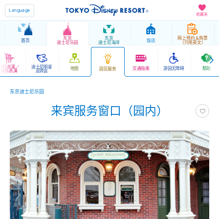
Language
收藏夹
东京
东京
网上预约＆购票
首页
饭店
迪士尼乐园
迪士尼海洋
（只用英文）
游行表演／
迪士尼明星
地图
交通指南
游园无障碍
帮助
园区服务
娱乐表演
迎宾会
东京迪士尼乐园
来宾服务窗口（园内）