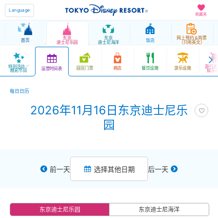
Language
收藏夹
东京
东京
网上预约＆购票
首页
饭店
迪士尼乐园
迪士尼海洋
（只用英文）
特别活动／
游行表
园区门票
商店
餐饮设施
游乐设施
运营时间表
精彩节目
娱乐
每日日历
2026年11月16日东京迪士尼乐
园
前一天
选择其他日期
后一天
东京迪士尼乐园
东京迪士尼海洋