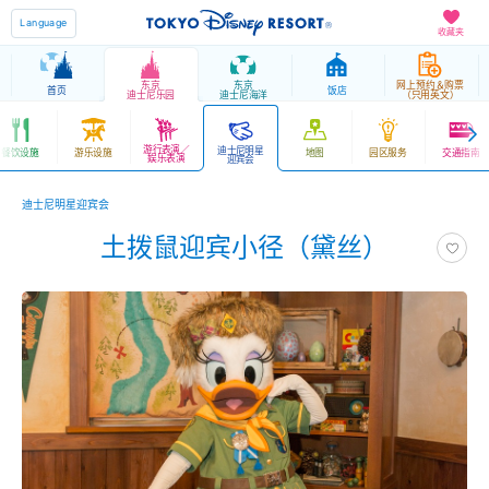
Language
收藏夹
东京
东京
网上预约＆购票
首页
饭店
迪士尼乐园
迪士尼海洋
（只用英文）
游行表演／
迪士尼明星
餐饮设施
游乐设施
地图
园区服务
交通指南
娱乐表演
迎宾会
迪士尼明星迎宾会
土拨鼠迎宾小径（黛丝）