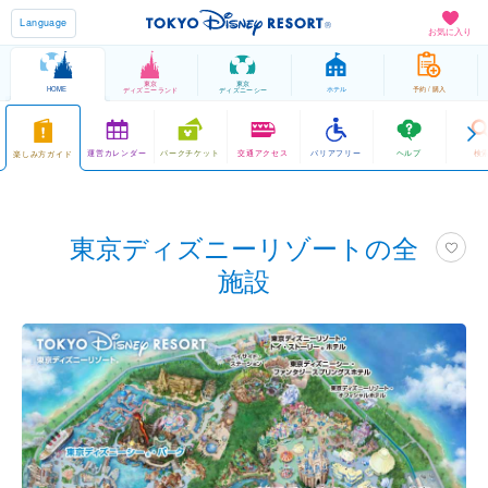
Language
お気に入り
東京
東京
HOME
ホテル
予約 / 購入
ディズニーランド
ディズニーシー
運営カレンダー
パークチケット
交通アクセス
バリアフリー
ヘルプ
検
楽しみ方ガイド
東京ディズニーリゾートの全
施設