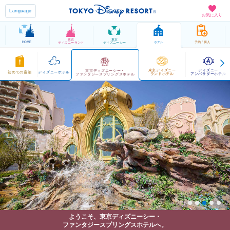
Language
お気に入り
東京
東京
HOME
ホテル
予約 / 購入
ディズニーランド
ディズニーシー
東京ディズニー
ディズニー
東京ディズニーシー・
初めての宿泊
ディズニーホテル
ランドホテル
アンバサダーホテル
ファンタジースプリングスホテル
ようこそ、東京ディズニーシー・
ファンタジースプリングスホテルへ。