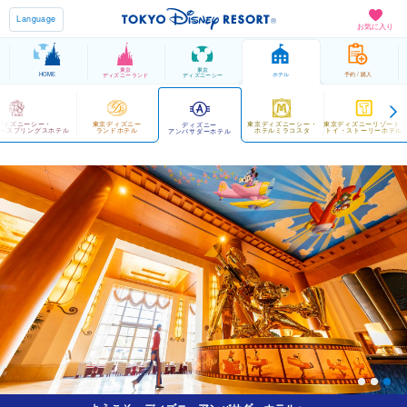
Language
お気に入り
東京
東京
HOME
ホテル
予約 / 購入
ディズニーランド
ディズニーシー
ディズニーシー・
東京ディズニー
東京ディズニーシー・
東京ディズニーリゾート
ディズニー
ースプリングスホテル
ランドホテル
ホテルミラコスタ
トイ・ストーリーホテル
アンバサダーホテル