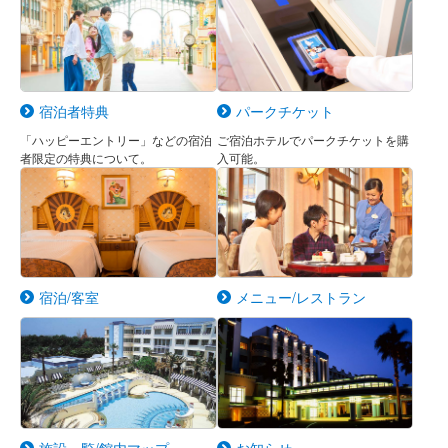
宿泊者特典
パークチケット
「ハッピーエントリー」などの宿泊
ご宿泊ホテルでパークチケットを購
者限定の特典について。
入可能。
宿泊/客室
メニュー/レストラン
施設一覧/館内マップ
お知らせ