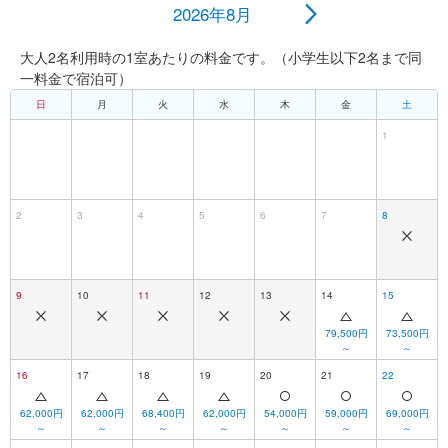
ファンタジーシャトー
2026年8月
大人2名利用時の1室あたりの料金です。（小学生以下2名まで同
東京ディズニーランドホテル
一料金で宿泊可）
日
月
火
水
木
金
土
ディズニーアンバサダーホテル
1
東京ディズニーシー・ホテルミラコスタ
2
3
4
5
6
7
8
東京ディズニーリゾート・トイ・ストーリーホテル
東京ディズニーセレブレーションホテル
9
10
11
12
13
14
15
79,500円
73,500円
～
～
16
17
18
19
20
21
22
62,000円
62,000円
68,400円
62,000円
54,000円
59,000円
69,000円
～
～
～
～
～
～
～