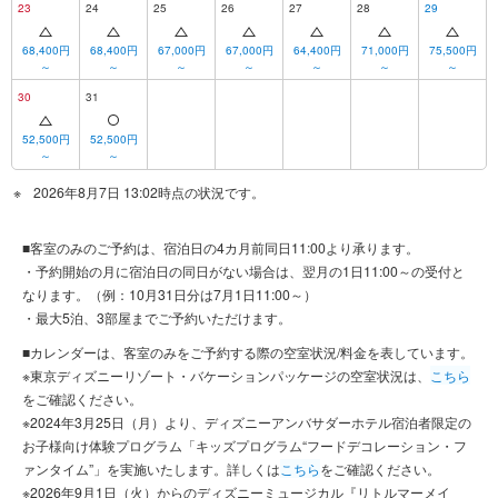
23
24
25
26
27
28
29
68,400円
68,400円
67,000円
67,000円
64,400円
71,000円
75,500円
～
～
～
～
～
～
～
30
31
52,500円
52,500円
～
～
2026年8月7日 13:02時点の状況です。
■客室のみのご予約は、宿泊日の4カ月前同日11:00より承ります。
・予約開始の月に宿泊日の同日がない場合は、翌月の1日11:00～の受付と
なります。（例：10月31日分は7月1日11:00～）
・最大5泊、3部屋までご予約いただけます。
■カレンダーは、客室のみをご予約する際の空室状況/料金を表しています。
※東京ディズニーリゾート・バケーションパッケージの空室状況は、
こちら
をご確認ください。
※2024年3月25日（月）より、ディズニーアンバサダーホテル宿泊者限定の
お子様向け体験プログラム「キッズプログラム“フードデコレーション・フ
ァンタイム”」を実施いたします。詳しくは
こちら
をご確認ください。
※2026年9月1日（火）からのディズニーミュージカル『リトルマーメイ