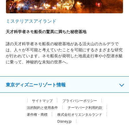
ミステリアスアイランド
天才科学者ネモ船長の驚異に満ちた秘密基地
謎の天才科学者ネモ船長の秘密基地がある活火山のカルデラで
は、人々が不可能と考えていたことを可能にするさまざまな研究
が行われています。ネモ船長が発明した地底走行車や小型潜水艇
に乗って、神秘的な未知の世界へ。
東京ディズニーリゾート情報
サイトマップ
プライバシーポリシー
法的制約と使用条件
テーマパーク利用約款
著作権・商標
株式会社オリエンタルランド
Disney.jp