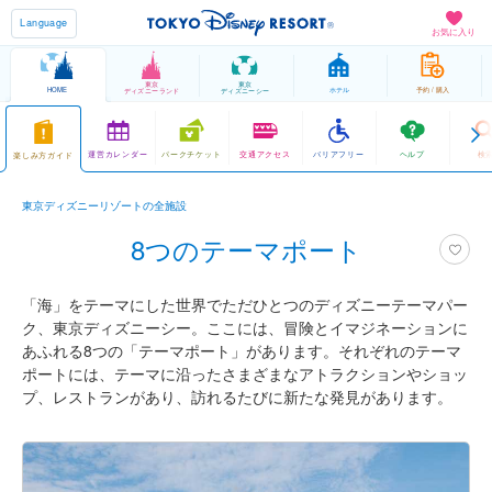
Language
お気に入り
東京
東京
HOME
ホテル
予約 / 購入
ディズニーランド
ディズニーシー
運営カレンダー
パークチケット
交通アクセス
バリアフリー
ヘルプ
検
楽しみ方ガイド
東京ディズニーリゾートの全施設
8つのテーマポート
「海」をテーマにした世界でただひとつのディズニーテーマパー
ク、東京ディズニーシー。ここには、冒険とイマジネーションに
あふれる8つの「テーマポート」があります。それぞれのテーマ
ポートには、テーマに沿ったさまざまなアトラクションやショッ
プ、レストランがあり、訪れるたびに新たな発見があります。