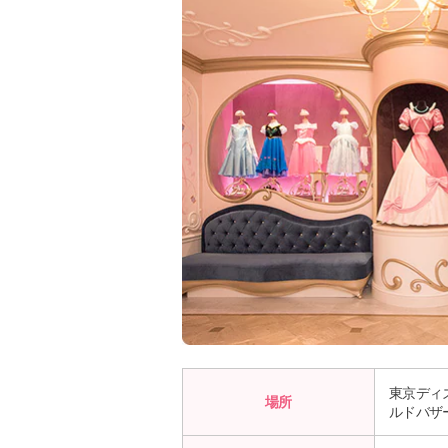
東京ディ
場所
ルドバザ