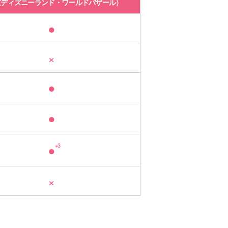
京ディズニーランド・ワールドバザール）
●
×
●
●
●
※3
×