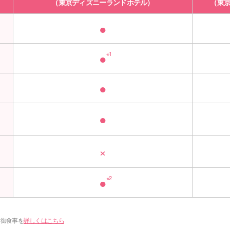
（東京ディズニーランドホテル）
（東
●
●
※1
●
●
×
●
※2
に御食事を
詳しくはこちら