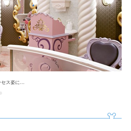
ンセス姿に…
②「