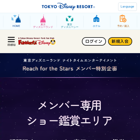
Language
東京
東京
HOME
ホテル
予約 / 購入
ディズニーランド
ディズニーシー
ログイン
新規入会
menu
メンバー専用
ショー鑑賞エリア