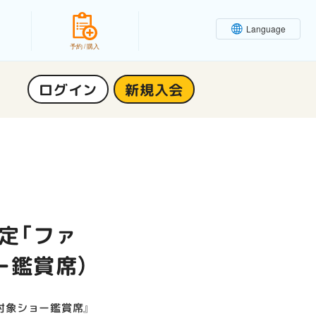
Language
予約 / 購入
ログイン
新規入会
定「ファ
ー鑑賞席）
対象ショー鑑賞席』