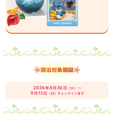
宿泊対象期間
2026
6
30
年
月
日
～
（火）
9
13
月
日
（日）チェックインまで