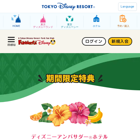
Language
東京
東京
HOME
ホテル
予約 / 購入
ディズニーランド
ディズニーシー
ログイン
新規入会
menu