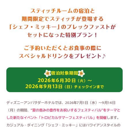
宿泊対象期間
2026
6
30
年
月
日
～
（火）
2026
9
13
年
月
日
（日）チェックインまで
ディズニーアンバサダーホテルでは、2026年7月1日（水）～9月14日
（月）の期間、
“夏の恵みの豊作をお祝いするフェスティバル”をテーマと
した新たなイベント「トロピカルサマーフェスティバル」を開催
します。
カジュアル・ダイニング「シェフ・ミッキー」にはハワイアンスタイルの