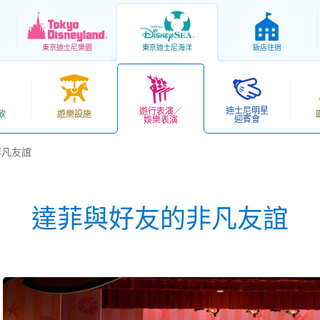
東京
迪士尼樂園
東京
迪士尼海洋
飯店住宿
迪士尼明星
遊行表演／
飲
遊樂設施
迎賓會
娛樂表演
非凡友誼
達菲與好友的非凡友誼