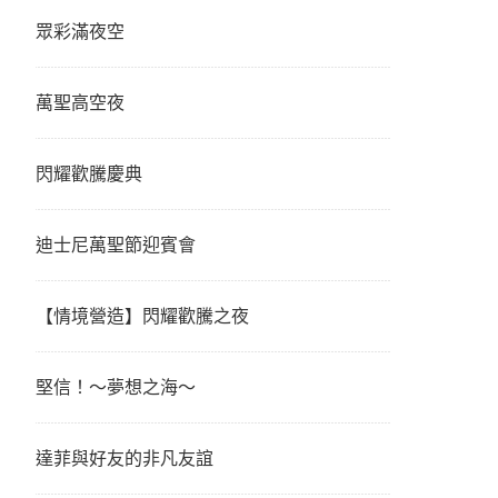
眾彩滿夜空
萬聖高空夜
閃耀歡騰慶典
迪士尼萬聖節迎賓會
【情境營造】閃耀歡騰之夜
堅信！～夢想之海～
達菲與好友的非凡友誼