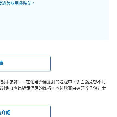
度過美味用餐時刻。
表
、動手裝飾……在忙著籌備派對的過程中，卻面臨意想不到
對也展露出絕無僅有的風格。歡迎欣賞由達菲等 7 位迪士
施介紹