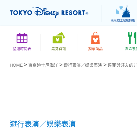
東京迪士尼度假區
營運時間表
票券資訊
獨家商品
園區餐
HOME
東京迪士尼海洋
遊行表演／娛樂表演
達菲與好友的
お気に入り
遊行表演／娛樂表演