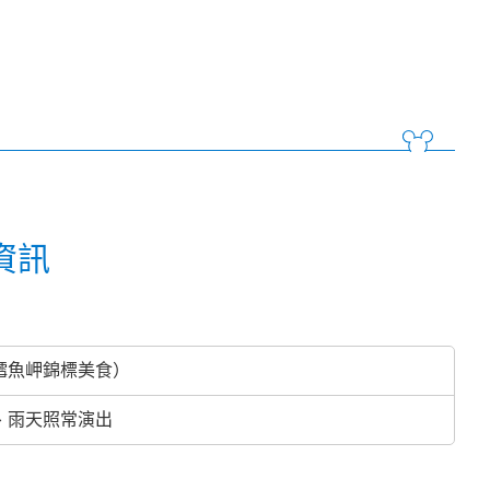
資訊
鱈魚岬錦標美食）
、雨天照常演出