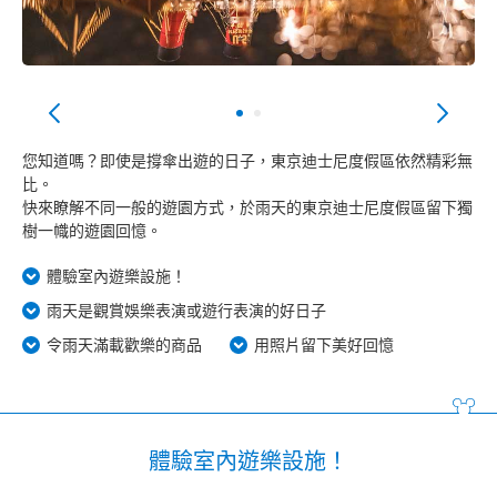
您知道嗎？即使是撐傘出遊的日子，東京迪士尼度假區依然精彩無
比。
快來瞭解不同一般的遊園方式，於雨天的東京迪士尼度假區留下獨
樹一幟的遊園回憶。
體驗室內遊樂設施！
雨天是觀賞娛樂表演或遊行表演的好日子
令雨天滿載歡樂的商品
用照片留下美好回憶
體驗室內遊樂設施！