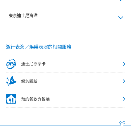
東京迪士尼海洋
遊行表演／娛樂表演的相關服務
迪士尼尊享卡
報名體驗
預約餐飲秀餐廳