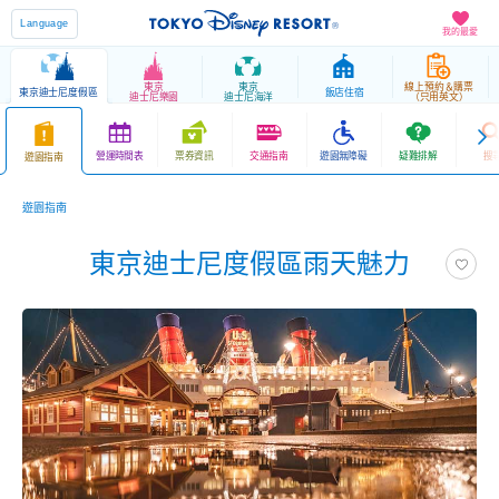
Language
我的最愛
東京
東京
線上預約＆購票
東京迪士尼度假區
飯店住宿
迪士尼樂園
迪士尼海洋
（只用英文）
營運時間表
票券資訊
交通指南
遊園無障礙
疑難排解
搜
遊園指南
遊園指南
東京迪士尼度假區雨天魅力