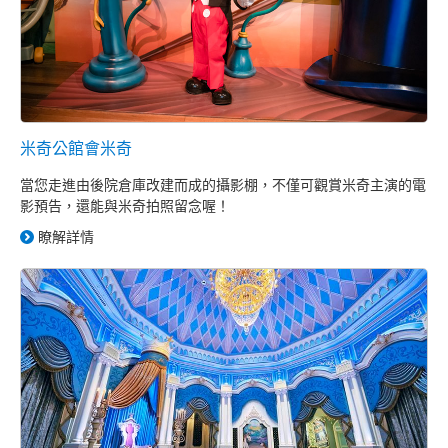
米奇公館會米奇
當您走進由後院倉庫改建而成的攝影棚，不僅可觀賞米奇主演的電
影預告，還能與米奇拍照留念喔！
瞭解詳情