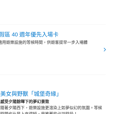
區 40 週年優先入場卡
適用遊樂設施的等候時間，供遊客提早一步入場體
美女與野獸「城堡奇緣」
感受夕陽餘暉下的夢幻景致
隨著夕陽西下，遊樂設施更渲染上如夢似幻的氛圍。等候
時間也比早上來得短，是推薦的必訪時段！