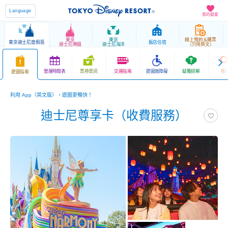
Language
我的最愛
東京
東京
線上預約＆購票
東京迪士尼度假區
飯店住宿
迪士尼樂園
迪士尼海洋
（只用英文）
營運時間表
票券資訊
交通指南
遊園無障礙
疑難排解
搜
遊園指南
利用 App（英文版），遊園更暢快！
迪士尼尊享卡（收費服務）