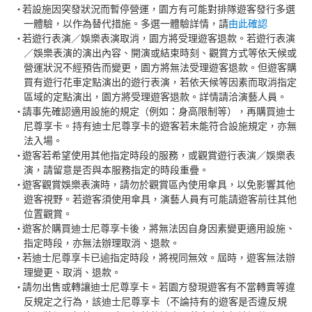
若設施因突發狀況而暫停營運，園方有可能對排隊遊客發行多選
一體驗，以作為替代措施。多選一體驗詳情，請
由此確認
若遊行表演／娛樂表演取消，園方將受理遊客退款。若遊行表演
／娛樂表演的演出內容、開演或結束時刻、觀賞方式等依天候或
營運狀況不經預告而變更，園方將無法受理遊客退款。但遊客購
買有遊行花車定點演出的遊行表演，若依天候等因素而取消指定
區域的定點演出，園方將受理遊客退款。詳情請洽演藝人員。
請事先確認適用設施的規定（例如：身高限制等），再購買迪士
尼尊享卡。持有迪士尼尊享卡的遊客若未能符合設施規定，亦無
法入場。
遊客若希望使用其他指定時段的服務，或觀賞遊行表演／娛樂表
演，請留意是否與本服務指定的時段重疊。
遊客觀賞娛樂表演時，請勿於觀賞區內使用傘具，以免影響其他
遊客視野。若遊客須使用傘具，演藝人員有可能請遊客前往其他
位置觀賞。
遊客於購買迪士尼尊享卡後，將無法因自身因素變更適用設施、
指定時段，亦無法辦理取消、退款。
若迪士尼尊享卡已逾指定時段，將視同無效。屆時，遊客無法辦
理變更、取消、退款。
請勿出售或轉讓迪士尼尊享卡。若園方發現遊客有不當轉賣等違
反規定之行為，該迪士尼尊享卡（不論持有的遊客是否違反規