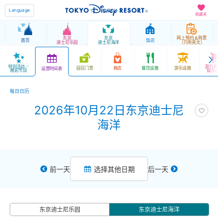
Language
收藏夹
东京
东京
网上预约＆购票
首页
饭店
迪士尼乐园
迪士尼海洋
（只用英文）
特别活动／
游行表
园区门票
商店
餐饮设施
游乐设施
运营时间表
精彩节目
娱乐
每日日历
2026年10月22日东京迪士尼
海洋
前一天
选择其他日期
后一天
东京迪士尼乐园
东京迪士尼海洋