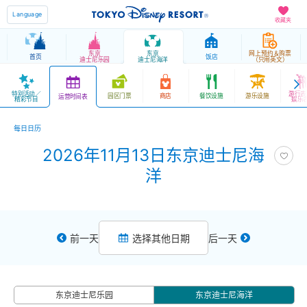
Language
收藏夹
东京
东京
网上预约＆购票
首页
饭店
迪士尼乐园
迪士尼海洋
（只用英文）
特别活动／
游行表
园区门票
商店
餐饮设施
游乐设施
运营时间表
精彩节目
娱乐
每日日历
2026年11月13日东京迪士尼海
洋
前一天
选择其他日期
后一天
东京迪士尼乐园
东京迪士尼海洋