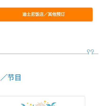
迪士尼饭店／其他预订
动／节目