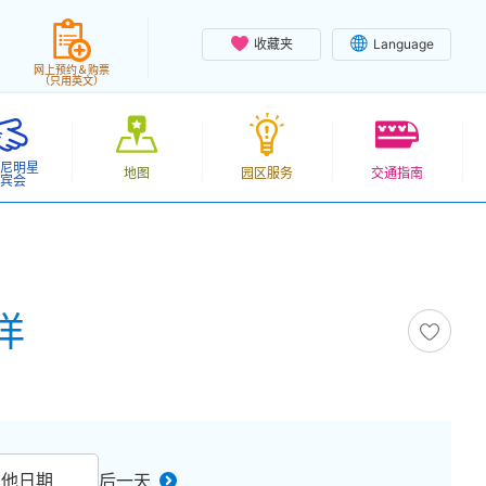
收藏夹
Language
网上预约＆购票
（只用英文）
尼明星
地图
园区服务
交通指南
宾会
洋
其他日期
后一天