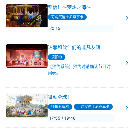
坚信！～梦想之海～
可购买迪士尼尊享卡
20:15
达菲和伙伴们的非凡友谊
须预约
【预约系统】预约时请确认节目时
间表。
舞动全球！
须报名体验
可购买迪士尼尊享卡
17:55 / 19:40