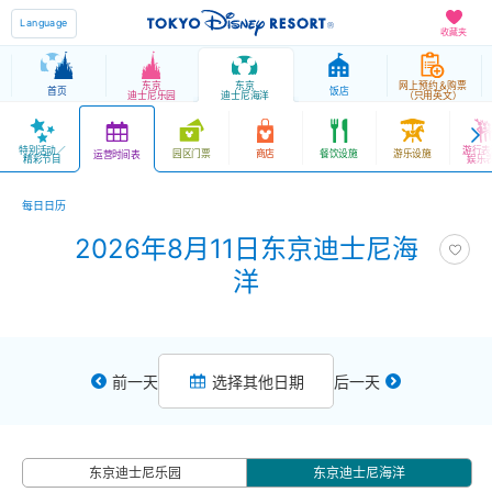
Language
收藏夹
东京
东京
网上预约＆购票
首页
饭店
迪士尼乐园
迪士尼海洋
（只用英文）
特别活动／
游行表
园区门票
商店
餐饮设施
游乐设施
运营时间表
精彩节目
娱乐
每日日历
2026年8月11日东京迪士尼海
洋
前一天
选择其他日期
后一天
东京迪士尼乐园
东京迪士尼海洋