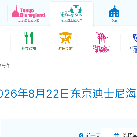
东京
迪士尼乐园
东京
迪士尼海洋
饭店
游行表演／
迪士
餐饮设施
游乐设施
娱乐表演
迎
尼海洋
026年8月22日东京迪士尼
前一天
选择