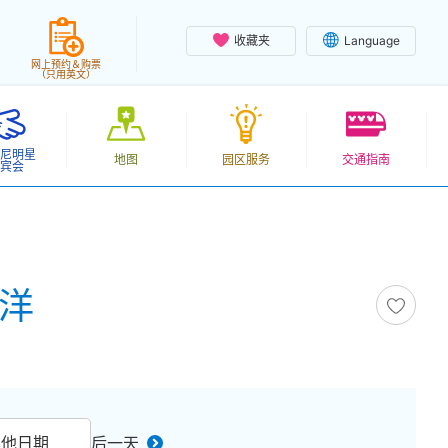
收藏夹
Language
网上预约＆购票
（只用英文）
尼明星
地图
园区服务
交通指南
宾会
海洋
其他日期
后一天