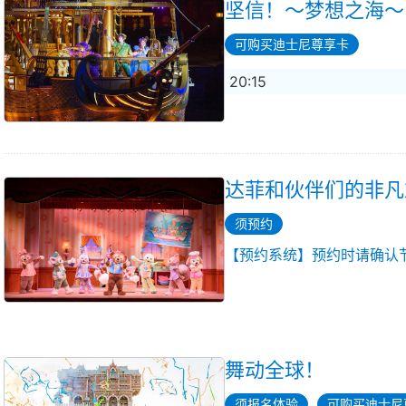
坚信！～梦想之海～
可购买迪士尼尊享卡
20:15
达菲和伙伴们的非凡
须预约
【预约系统】预约时请确认
舞动全球！
须报名体验
可购买迪士尼