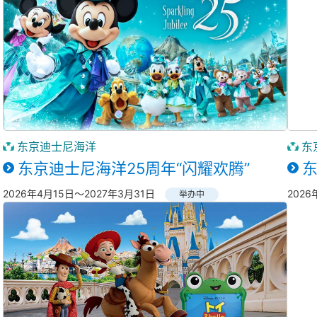
东京迪士尼海洋
东
东京迪士尼海洋25周年“闪耀欢腾”
东
2026年4月15日～2027年3月31日
202
举办中