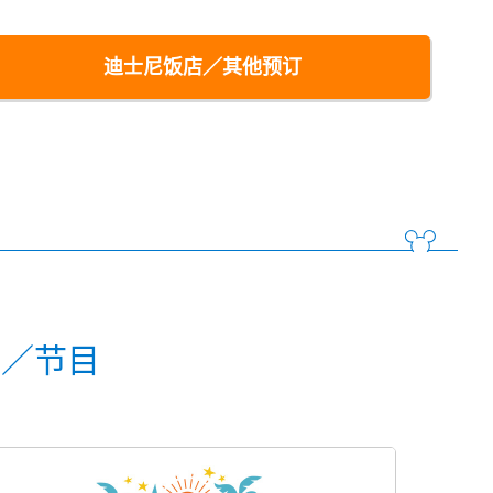
迪士尼饭店／其他预订
动／节目