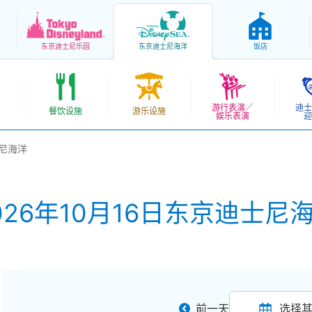
东京
迪士尼乐园
东京
迪士尼海洋
饭店
游行表演／
迪士
餐饮设施
游乐设施
娱乐表演
迎
士尼海洋
026年10月16日东京迪士尼
前一天
选择