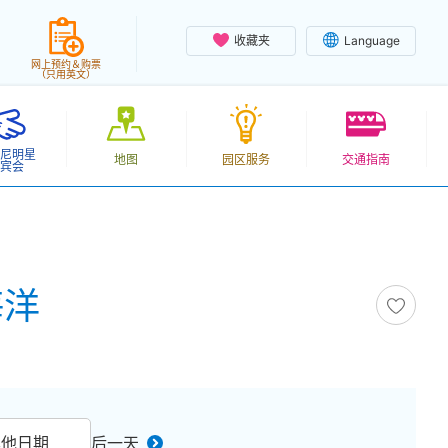
收藏夹
Language
网上预约＆购票
（只用英文）
尼明星
地图
园区服务
交通指南
宾会
海洋
其他日期
后一天