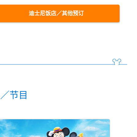
迪士尼饭店／其他预订
动／节目