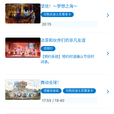
坚信！～梦想之海～
可购买迪士尼尊享卡
20:15
达菲和伙伴们的非凡友谊
须预约
【预约系统】预约时请确认节目时
间表。
舞动全球！
须报名体验
可购买迪士尼尊享卡
17:55 / 19:40