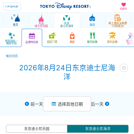
Language
收藏夹
东京
东京
网上预约＆购票
首页
饭店
迪士尼乐园
迪士尼海洋
（只用英文）
特别活动／
游行表
园区门票
商店
餐饮设施
游乐设施
运营时间表
精彩节目
娱乐
每日日历
2026年8月24日东京迪士尼海
洋
前一天
选择其他日期
后一天
东京迪士尼乐园
东京迪士尼海洋