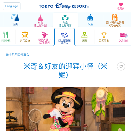
Language
收藏夹
东京
东京
网上预约＆购票
首页
饭店
迪士尼乐园
迪士尼海洋
（只用英文）
游行表演／
迪士尼明星
餐饮设施
游乐设施
地图
园区服务
交通指南
娱乐表演
迎宾会
迪士尼明星迎宾会
米奇＆好友的迎宾小径（米
妮）