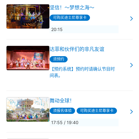
坚信！～梦想之海～
可购买迪士尼尊享卡
20:15
达菲和伙伴们的非凡友谊
须预约
【预约系统】预约时请确认节目时
间表。
舞动全球！
须报名体验
可购买迪士尼尊享卡
17:55 / 19:40