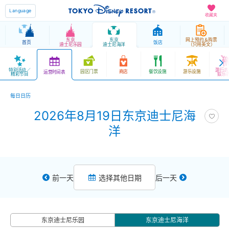
Language
收藏夹
东京
东京
网上预约＆购票
首页
饭店
迪士尼乐园
迪士尼海洋
（只用英文）
特别活动／
游行表
园区门票
商店
餐饮设施
游乐设施
运营时间表
精彩节目
娱乐
每日日历
2026年8月19日东京迪士尼海
洋
前一天
选择其他日期
后一天
东京迪士尼乐园
东京迪士尼海洋