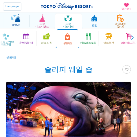
Language
즐겨찾기
도쿄
도쿄
예약/예매
HOME
호텔
디즈니랜드
디즈니씨
(영어)
페셜 이벤트/
운영 캘린더
파크 티켓
메뉴/레스토랑
어트랙션
퍼레이드/공
상품/숍
프로그램
상품/숍
슬리피 웨일 숍