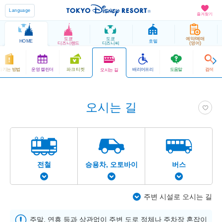
Language
즐겨찾기
도쿄
도쿄
예약/예매
HOME
호텔
디즈니랜드
디즈니씨
(영어)
즐기는 방법
운영 캘린더
파크 티켓
배리어프리
도움말
검색
오시는 길
오시는 길
전철
승용차, 오토바이
버스
주변 시설로 오시는 길
주말, 연휴 등과 상관없이 주변 도로 정체나 주차장 혼잡이