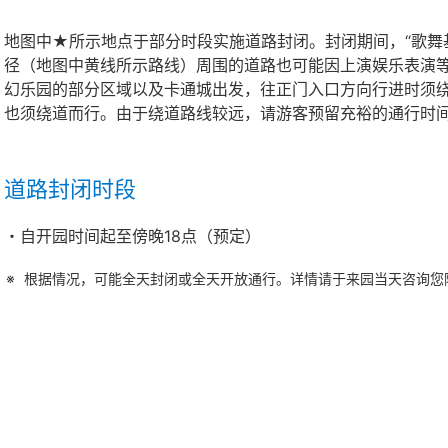
地图中★所示地点于部分时段实施道路封闭。封闭期间，“歌舞基
径（地图中黄线所示路线）周围的道路也可能因上演娱乐表演
幻乐园的部分区域以及卡通城出发，往正门入口方向行进时须
也须绕道而行。由于绕道路线较远，请游客预留充裕的通行时
道路封闭时段
・自开园时间起至傍晚18点（预定）
根据情况，可能全天封闭或全天开放通行。详情请于来园当天咨询您