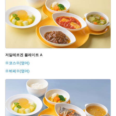
저알레르겐 플레이트 A
※코스※(영어)
※뷔페※(영어)