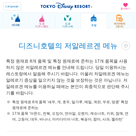
Language
즐겨찾기
도쿄
도쿄
예약/예매
HOME
호텔
디즈니랜드
디즈니씨
(영어)
디즈니호텔의 저알레르겐 메뉴
특정 원재료 8개 품목 및 특정 원재료에 준하는 17개 품목을 사용
하지 않은 저알레르겐 메뉴를 안내해 드립니다. 당일 이용하시는
레스토랑에서 말씀해 주시기 바랍니다. 아울러 저알레르겐 메뉴는
알레르기 증상을 일으키지 않는 것을 보장하는 것은 아닙니다. 저
알레르겐 메뉴를 이용하실 때에는 본인이 최종적으로 판단해 주시
기를 바랍니다.
특정 원재료 8개 품목 ‘새우, 게, 호두, 밀가루, 메밀, 계란, 우유, 땅콩’ 특정
원재료에 준하는
17개 품목 ‘아몬드, 전복, 오징어, 연어알, 오렌지, 캐슈너트, 키위, 참깨, 연
어, 고등어, 대두, 바나나, 마카다미아 너트, 복숭아, 참마, 사과, 젤라틴’