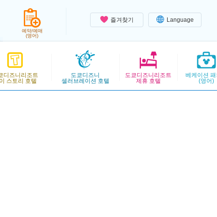
즐겨찾기
Language
예약/예매
(영어)
쿄디즈니리조트
도쿄디즈니
도쿄디즈니리조트
베케이션 패
이 스토리 호텔
셀러브레이션 호텔
제휴 호텔
(영어)