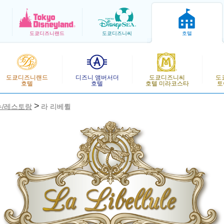
도쿄
디즈니랜드
도쿄
디즈니씨
호텔
도쿄디즈니랜드
디즈니 앰버서더
도쿄디즈니씨
도
호텔
호텔
호텔 미라코스타
토
뉴/레스토랑
라 리베륄