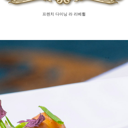
프렌치 다이닝 라 리베륄